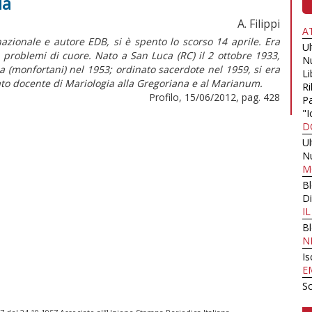
ia
A. Filippi
A
azionale e autore EDB, si è spento lo scorso 14 aprile. Era
U
 problemi di cuore. Nato a San Luca (RC) il 2 ottobre 1933,
N
 (monfortani) nel 1953; ordinato sacerdote nel 1959, si era
Li
tato docente di Mariologia alla Gregoriana e al Marianum.
Ri
Profilo, 15/06/2012, pag. 428
Pa
"I
D
U
N
M
B
Di
I
B
N
Is
E
Sc