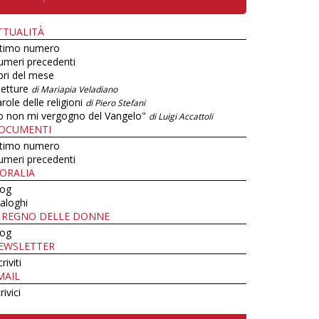
TTUALITÀ
ltimo numero
umeri precedenti
bri del mese
letture
di Mariapia Veladiano
role delle religioni
di Piero Stefani
o non mi vergogno del Vangelo"
di Luigi Accattoli
OCUMENTI
ltimo numero
umeri precedenti
ORALIA
log
aloghi
L REGNO DELLE DONNE
log
EWSLETTER
criviti
MAIL
rivici