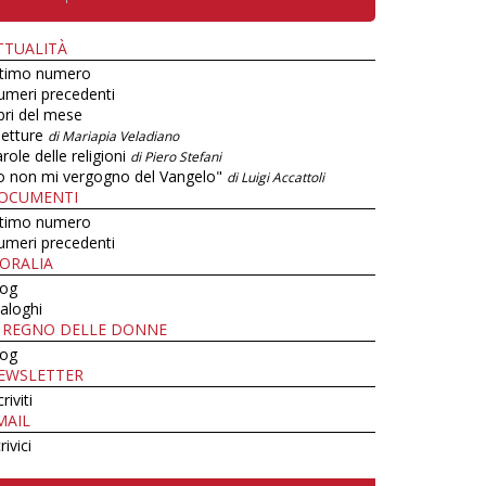
TTUALITÀ
ltimo numero
umeri precedenti
bri del mese
letture
di Mariapia Veladiano
role delle religioni
di Piero Stefani
o non mi vergogno del Vangelo"
di Luigi Accattoli
OCUMENTI
ltimo numero
umeri precedenti
ORALIA
log
aloghi
L REGNO DELLE DONNE
log
EWSLETTER
criviti
MAIL
rivici