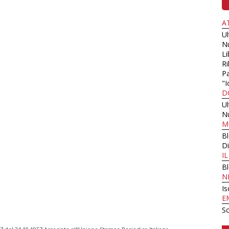
A
U
N
Li
Ri
Pa
"I
D
U
N
M
B
Di
I
B
N
Is
E
Sc