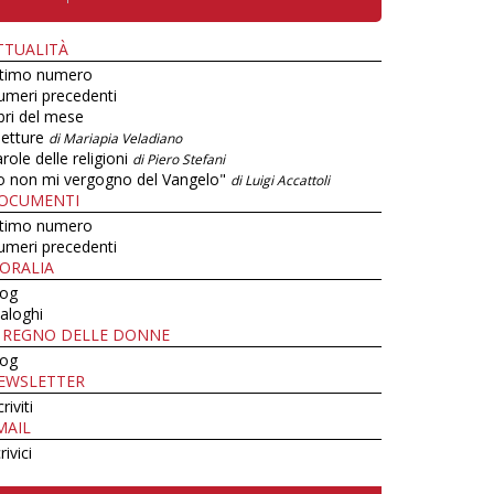
TTUALITÀ
ltimo numero
umeri precedenti
bri del mese
letture
di Mariapia Veladiano
role delle religioni
di Piero Stefani
o non mi vergogno del Vangelo"
di Luigi Accattoli
OCUMENTI
ltimo numero
umeri precedenti
ORALIA
log
aloghi
L REGNO DELLE DONNE
log
EWSLETTER
criviti
MAIL
rivici