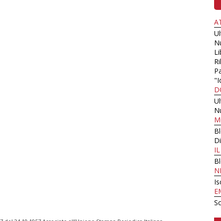
A
U
N
Li
Ri
Pa
"I
D
U
N
M
B
Di
I
B
N
Is
E
Sc