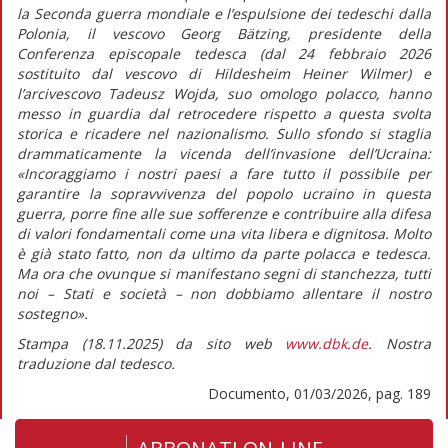
la Seconda guerra mondiale e l’espulsione dei tedeschi dalla
Polonia, il vescovo Georg Bätzing, presidente della
Conferenza episcopale tedesca (dal 24 febbraio 2026
sostituito dal vescovo di Hildesheim Heiner Wilmer) e
l’arcivescovo Tadeusz Wojda, suo omologo polacco, hanno
messo in guardia dal retrocedere rispetto a questa svolta
storica e ricadere nel nazionalismo. Sullo sfondo si staglia
drammaticamente la vicenda dell’invasione dell’Ucraina:
«Incoraggiamo i nostri paesi a fare tutto il possibile per
garantire la sopravvivenza del popolo ucraino in questa
guerra, porre fine alle sue sofferenze e contribuire alla difesa
di valori fondamentali come una vita libera e dignitosa. Molto
è già stato fatto, non da ultimo da parte polacca e tedesca.
Ma ora che ovunque si manifestano segni di stanchezza, tutti
noi – Stati e società – non dobbiamo allentare il nostro
sostegno».
Stampa (18.11.2025) da sito web
www.dbk.de
. Nostra
traduzione dal tedesco.
Documento, 01/03/2026, pag. 189