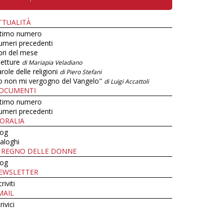
TTUALITÀ
ltimo numero
umeri precedenti
bri del mese
letture
di Mariapia Veladiano
role delle religioni
di Piero Stefani
o non mi vergogno del Vangelo"
di Luigi Accattoli
OCUMENTI
ltimo numero
umeri precedenti
ORALIA
log
aloghi
L REGNO DELLE DONNE
log
EWSLETTER
criviti
MAIL
rivici