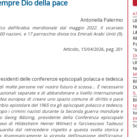
sempre Dio della pace
A
Antonella Palermo
U
N
ico dell’Arabia meridionale dal maggio 2022. Il vicariato
Li
 nazioni, e 17 parrocchie divise tra Emirati Arabi Uniti (9),
Ri
Pa
Articolo, 15/04/2026, pag. 201
"I
D
U
N
M
residenti delle conferenze episcopali polacca e tedesca
B
ia di molte persone nel nostro futuro è scossa... È necessario
Di
nazionali separate e di abbandonare a livello internazionale
I
’idea europea di creare uno spazio comune di diritto e pace
B
io epistolare del 1965 tra gli episcopati polacco e tedesco,
N
 dopo i crimini nazisti durante la Seconda guerra mondiale e
Is
ovo Georg Bätzing, presidente della Conferenza episcopale
E
covo di Hildesheim Heiner Wilmer) e l’arcivescovo Tadeusz
Sc
rdia dal retrocedere rispetto a questa svolta storica e
ia drammaticamente la vicenda dell’invasione dell’Ucraina: