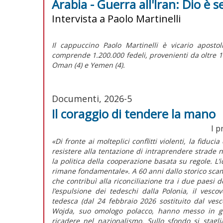
Arabia - Guerra all'Iran: Dio è 
Intervista a Paolo Martinelli
Il cappuccino Paolo Martinelli è vicario apostol
comprende 1.200.000 fedeli, provenienti da oltre 100
Oman (4) e Yemen (4).
Documenti, 2026-5
Il coraggio di tendere la mano
I p
«Di fronte ai molteplici conflitti violenti, la fiduc
resistere alla tentazione di intraprendere strade 
la politica della cooperazione basata su regole. L
rimane fondamentale». A 60 anni dallo storico scamb
che contribuì alla riconciliazione tra i due paesi
l’espulsione dei tedeschi dalla Polonia, il vesc
tedesca (dal 24 febbraio 2026 sostituito dal ves
Wojda, suo omologo polacco, hanno messo in gua
ricadere nel nazionalismo. Sullo sfondo si stagl