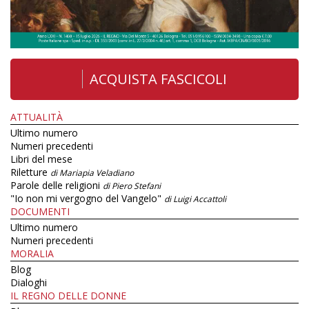
ACQUISTA FASCICOLI
ATTUALITÀ
Ultimo numero
Numeri precedenti
Libri del mese
Riletture
di Mariapia Veladiano
Parole delle religioni
di Piero Stefani
"Io non mi vergogno del Vangelo"
di Luigi Accattoli
DOCUMENTI
Ultimo numero
Numeri precedenti
MORALIA
Blog
Dialoghi
IL REGNO DELLE DONNE