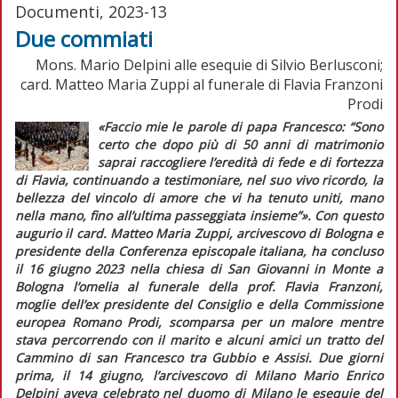
Documenti, 2023-13
Due commiati
Mons. Mario Delpini alle esequie di Silvio Berlusconi;
card. Matteo Maria Zuppi al funerale di Flavia Franzoni
Prodi
«Faccio mie le parole di papa Francesco: “Sono
certo che dopo più di 50 anni di matrimonio
saprai raccogliere l’eredità di fede e di fortezza
di Flavia, continuando a testimoniare, nel suo vivo ricordo, la
bellezza del vincolo di amore che vi ha tenuto uniti, mano
nella mano, fino all’ultima passeggiata insieme”»
. Con questo
augurio il card. Matteo Maria Zuppi, arcivescovo di Bologna e
presidente della Conferenza episcopale italiana, ha concluso
il 16 giugno 2023 nella chiesa di San Giovanni in Monte a
Bologna l’omelia al funerale della prof. Flavia Franzoni,
moglie dell’ex presidente del Consiglio e della Commissione
europea Romano Prodi, scomparsa per un malore mentre
stava percorrendo con il marito e alcuni amici un tratto del
Cammino di san Francesco tra Gubbio e Assisi. Due giorni
prima, il 14 giugno, l’arcivescovo di Milano Mario Enrico
Delpini aveva celebrato nel duomo di Milano le esequie del