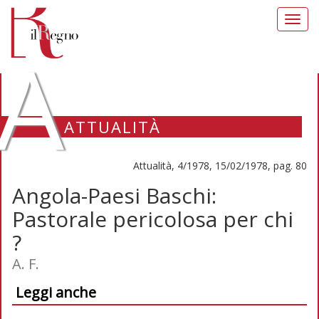
Toggl
navig
A
ATTUALITÀ
Attualità, 4/1978, 15/02/1978, pag. 80
Angola-Paesi Baschi:
Pastorale pericolosa per chi
?
A. F.
Leggi anche