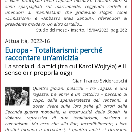
il viale principale della capitale moldava, Chisinu. Altri si
sono sparpagliati sul marciapiede, reggendo cartelli e
unendosi ai manifestanti che gridavano slogan come
«Dimissioni!» e «Abbasso Maia Sandu!», riferendosi al
presidente moldavo. Un altro cartello...
Studio del mese - Inserto, 15/04/2023, pag. 262
Attualità, 2022-16
Europa - Totalitarismi: perché
raccontare un’amicizia
La storia di 4 amici (tra cui Karol Wojtyła) e il
senso di riproporla oggi
Gian Franco Svidercoschi
Quattro giovani polacchi – tre ragazzi e una
ragazza, tre ebrei e un cattolico – passano di
colpo, dalla spensieratezza dei vent’anni, a
dover vivere sulla loro pelle gli orrori della
Seconda guerra mondiale, la mostruosità della
Shoah
, la
violenza repressiva di due totalitarismi, nazismo e
comunismo. Ma ecco che alla fine, incredibilmente, i loro
destini tornano a incrociarsi, i quattro amici si ritrovano.