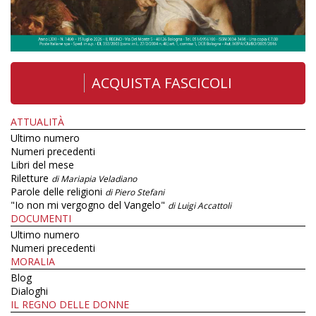
ACQUISTA FASCICOLI
ATTUALITÀ
Ultimo numero
Numeri precedenti
Libri del mese
Riletture
di Mariapia Veladiano
Parole delle religioni
di Piero Stefani
"Io non mi vergogno del Vangelo"
di Luigi Accattoli
DOCUMENTI
Ultimo numero
Numeri precedenti
MORALIA
Blog
Dialoghi
IL REGNO DELLE DONNE