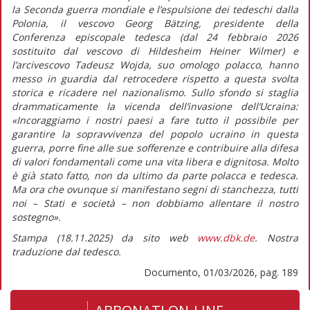
la Seconda guerra mondiale e l’espulsione dei tedeschi dalla
Polonia, il vescovo Georg Bätzing, presidente della
Conferenza episcopale tedesca (dal 24 febbraio 2026
sostituito dal vescovo di Hildesheim Heiner Wilmer) e
l’arcivescovo Tadeusz Wojda, suo omologo polacco, hanno
messo in guardia dal retrocedere rispetto a questa svolta
storica e ricadere nel nazionalismo. Sullo sfondo si staglia
drammaticamente la vicenda dell’invasione dell’Ucraina:
«Incoraggiamo i nostri paesi a fare tutto il possibile per
garantire la sopravvivenza del popolo ucraino in questa
guerra, porre fine alle sue sofferenze e contribuire alla difesa
di valori fondamentali come una vita libera e dignitosa. Molto
è già stato fatto, non da ultimo da parte polacca e tedesca.
Ma ora che ovunque si manifestano segni di stanchezza, tutti
noi – Stati e società – non dobbiamo allentare il nostro
sostegno».
Stampa (18.11.2025) da sito web
www.dbk.de
. Nostra
traduzione dal tedesco.
Documento, 01/03/2026, pag. 189