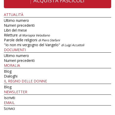
ACQUISTA FASCICOLI
ATTUALITÀ
Ultimo numero
Numeri precedenti
Libri del mese
Riletture
di Mariapia Veladiano
Parole delle religioni
di Piero Stefani
"Io non mi vergogno del Vangelo"
di Luigi Accattoli
DOCUMENTI
Ultimo numero
Numeri precedenti
MORALIA
Blog
Dialoghi
IL REGNO DELLE DONNE
Blog
NEWSLETTER
Iscriviti
EMAIL
Scrivici