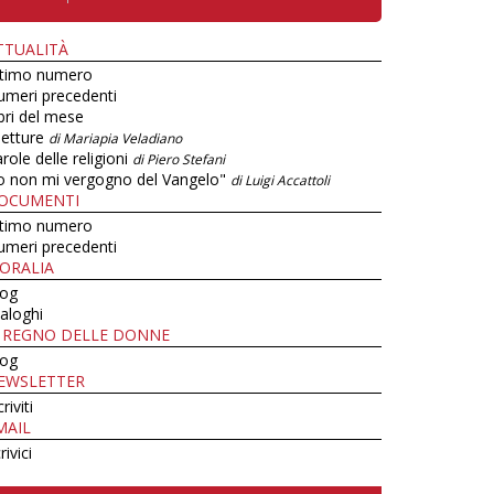
TTUALITÀ
ltimo numero
umeri precedenti
bri del mese
letture
di Mariapia Veladiano
role delle religioni
di Piero Stefani
o non mi vergogno del Vangelo"
di Luigi Accattoli
OCUMENTI
ltimo numero
umeri precedenti
ORALIA
log
aloghi
L REGNO DELLE DONNE
log
EWSLETTER
criviti
MAIL
rivici