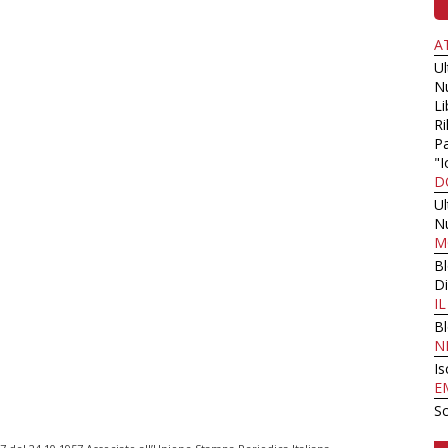
A
U
N
Li
Ri
Pa
"I
D
U
N
M
B
Di
I
B
N
Is
E
Sc