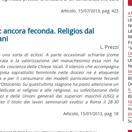
Articolo, 15/07/2013, pag. 423
A
U
N
: ancora feconda. Religios dal
Li
ani
Ri
Pa
L. Prezzi
"I
D
una sorta di eclissi. A parte occasionali schiarite (come
U
ecrata e la valorizzazione del monachesimo) essa non ha
N
ella coscienza delle Chiese locali. Il silenzio che accompagna
M
ligiosa soprattutto femminile nelle diocesi ne è eloquente
a e per il consumarsi dei modelli particolarmente fecondi
B
Di
 l’Ottocento. Su quest’ultima stagione ha posto attenzione un
I
icate ai religiosi e alle religiose, su sollecitazione della
no) e delle Unioni generali dei superiori maschili (USG) e
B
o il titolo dei lavori seminariali svoltisi a Roma il 28-30
N
Is
Articolo, 15/01/2013, pag. 18
E
Sc