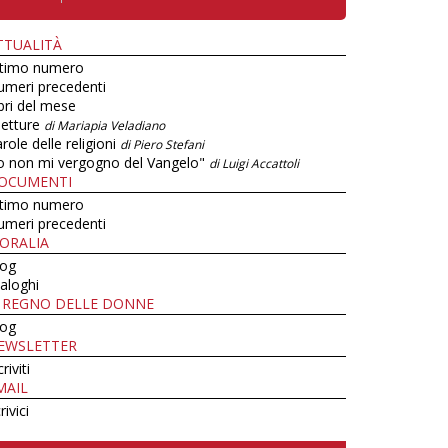
TTUALITÀ
ltimo numero
umeri precedenti
bri del mese
letture
di Mariapia Veladiano
role delle religioni
di Piero Stefani
o non mi vergogno del Vangelo"
di Luigi Accattoli
OCUMENTI
ltimo numero
umeri precedenti
ORALIA
log
aloghi
L REGNO DELLE DONNE
log
EWSLETTER
criviti
MAIL
rivici