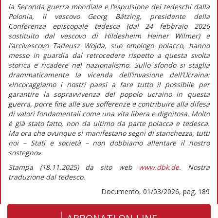
la Seconda guerra mondiale e l’espulsione dei tedeschi dalla
Polonia, il vescovo Georg Bätzing, presidente della
Conferenza episcopale tedesca (dal 24 febbraio 2026
sostituito dal vescovo di Hildesheim Heiner Wilmer) e
l’arcivescovo Tadeusz Wojda, suo omologo polacco, hanno
messo in guardia dal retrocedere rispetto a questa svolta
storica e ricadere nel nazionalismo. Sullo sfondo si staglia
drammaticamente la vicenda dell’invasione dell’Ucraina:
«Incoraggiamo i nostri paesi a fare tutto il possibile per
garantire la sopravvivenza del popolo ucraino in questa
guerra, porre fine alle sue sofferenze e contribuire alla difesa
di valori fondamentali come una vita libera e dignitosa. Molto
è già stato fatto, non da ultimo da parte polacca e tedesca.
Ma ora che ovunque si manifestano segni di stanchezza, tutti
noi – Stati e società – non dobbiamo allentare il nostro
sostegno».
Stampa (18.11.2025) da sito web
www.dbk.de
. Nostra
traduzione dal tedesco.
Documento, 01/03/2026, pag. 189