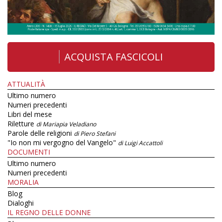
ACQUISTA FASCICOLI
ATTUALITÀ
Ultimo numero
Numeri precedenti
Libri del mese
Riletture
di Mariapia Veladiano
Parole delle religioni
di Piero Stefani
"Io non mi vergogno del Vangelo"
di Luigi Accattoli
DOCUMENTI
Ultimo numero
Numeri precedenti
MORALIA
Blog
Dialoghi
IL REGNO DELLE DONNE