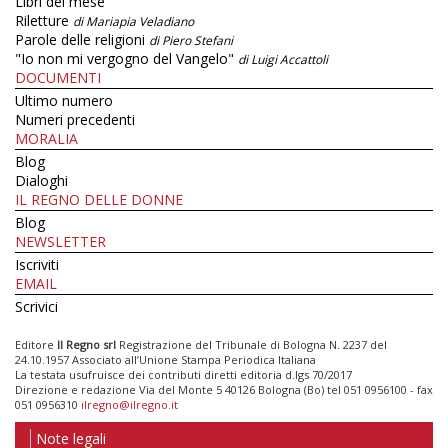
Libri del mese
Riletture
di Mariapia Veladiano
Parole delle religioni
di Piero Stefani
"Io non mi vergogno del Vangelo"
di Luigi Accattoli
DOCUMENTI
Ultimo numero
Numeri precedenti
MORALIA
Blog
Dialoghi
IL REGNO DELLE DONNE
Blog
NEWSLETTER
Iscriviti
EMAIL
Scrivici
Editore
Il Regno srl
Registrazione del Tribunale di Bologna N. 2237 del
24.10.1957 Associato all’Unione Stampa Periodica Italiana
La testata usufruisce dei contributi diretti editoria d.lgs 70/2017
Direzione e redazione Via del Monte 5 40126 Bologna (Bo) tel 051 0956100 - fax
051 0956310
ilregno@ilregno.it
Note legali