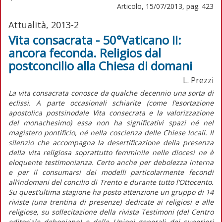
Articolo, 15/07/2013, pag. 423
Attualità, 2013-2
Vita consacrata - 50°Vaticano II:
ancora feconda. Religios dal
postconcilio alla Chiesa di domani
L. Prezzi
La vita consacrata conosce da qualche decennio una sorta di
eclissi. A parte occasionali schiarite (come l’esortazione
apostolica postsinodale Vita consecrata e la valorizzazione
del monachesimo) essa non ha significativi spazi né nel
magistero pontificio, né nella coscienza delle Chiese locali. Il
silenzio che accompagna la desertificazione della presenza
della vita religiosa soprattutto femminile nelle diocesi ne è
eloquente testimonianza. Certo anche per debolezza interna
e per il consumarsi dei modelli particolarmente fecondi
all’indomani del concilio di Trento e durante tutto l’Ottocento.
Su quest’ultima stagione ha posto attenzione un gruppo di 14
riviste (una trentina di presenze) dedicate ai religiosi e alle
religiose, su sollecitazione della rivista Testimoni (del Centro
editoriale dehoniano) e delle Unioni generali dei superiori