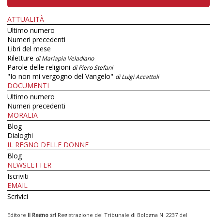
ATTUALITÀ
Ultimo numero
Numeri precedenti
Libri del mese
Riletture
di Mariapia Veladiano
Parole delle religioni
di Piero Stefani
"Io non mi vergogno del Vangelo"
di Luigi Accattoli
DOCUMENTI
Ultimo numero
Numeri precedenti
MORALIA
Blog
Dialoghi
IL REGNO DELLE DONNE
Blog
NEWSLETTER
Iscriviti
EMAIL
Scrivici
Editore
Il Regno srl
Registrazione del Tribunale di Bologna N. 2237 del