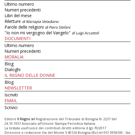
Ultimo numero
Numeri precedenti
Libri del mese
Riletture
di Mariapia Veladiano
Parole delle religioni
di Piero Stefani
"Io non mi vergogno del Vangelo"
di Luigi Accattoli
DOCUMENTI
Ultimo numero
Numeri precedenti
MORALIA
Blog
Dialoghi
IL REGNO DELLE DONNE
Blog
NEWSLETTER
Iscriviti
EMAIL
Scrivici
Editore
Il Regno srl
Registrazione del Tribunale di Bologna N. 2237 del
24.10.1957 Associato all’Unione Stampa Periodica Italiana
La testata usufruisce dei contributi diretti editoria d.lgs 70/2017
Direzione e redazione Via del Monte 5 40126 Bologna (Bo) tel 051 0956100 - fax