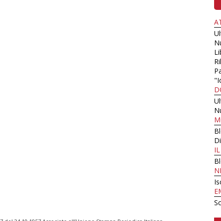
A
U
N
Li
Ri
Pa
"I
D
U
N
M
B
Di
I
B
N
Is
E
Sc