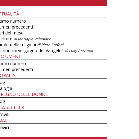
TTUALITÀ
ltimo numero
umeri precedenti
bri del mese
letture
di Mariapia Veladiano
role delle religioni
di Piero Stefani
o non mi vergogno del Vangelo"
di Luigi Accattoli
OCUMENTI
ltimo numero
umeri precedenti
ORALIA
log
aloghi
L REGNO DELLE DONNE
log
EWSLETTER
criviti
MAIL
rivici