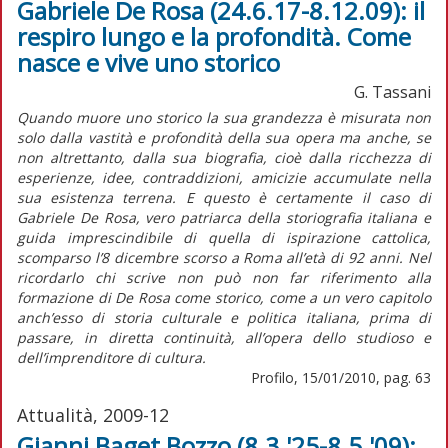
Gabriele De Rosa (24.6.17-8.12.09): il
respiro lungo e la profondità. Come
nasce e vive uno storico
G. Tassani
Quando muore uno storico la sua grandezza è misurata non
solo dalla vastità e profondità della sua opera ma anche, se
non altrettanto, dalla sua biografia, cioè dalla ricchezza di
esperienze, idee, contraddizioni, amicizie accumulate nella
sua esistenza terrena. E questo è certamente il caso di
Gabriele De Rosa, vero patriarca della storiografia italiana e
guida imprescindibile di quella di ispirazione cattolica,
scomparso l’8 dicembre scorso a Roma all’età di 92 anni. Nel
ricordarlo chi scrive non può non far riferimento alla
formazione di De Rosa come storico, come a un vero capitolo
anch’esso di storia culturale e politica italiana, prima di
passare, in diretta continuità, all’opera dello studioso e
dell’imprenditore di cultura.
Profilo, 15/01/2010, pag. 63
Attualità, 2009-12
Gianni Baget Bozzo (8.3.'25-8.5.'09):