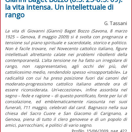
la vita intensa. Un intellettuale di
rango
G. Tassani
La vita di Giovanni (Gianni) Baget Bozzo (Savona, 8 marzo
1925 – Genova, 8 maggio 2009) si è svolta con pregnanza e
tensione sul piano spirituale e sacerdotale, storico e politico.
Non è facile trovare, nel Novecento cattolico italiano, figure
intellettuali altrettanto calate nei problemi ribollenti della
contemporaneità. L’alta tensione ne ha fatto un irregolare di
rango, non rappresentativo, agli occhi dei più, del
cattolicesimo medio, rendendolo spesso «insopportabile». La
radicalità con cui ha preso posizione fuori dai canoni del
moderato-progressismo cattolico italiano attende ora di
essere riconsiderata. Un’«eccezione», infine assorbita nel
segno – fede e ragione – di questo pontificato, fonte per lui di
consolazione, ed emblematicamente riassunta nei suoi
funerali, l’11 maggio, celebrati dal card. Bagnasco nella sua
chiesa del Sacro Cuore e San Giacomo di Carignano, a
Genova, piena di tutto il clero genovese e di un popolo di
amici, parrocchiani, e politici di vario segno.
Profilo, 15/06/2009, pag. 422