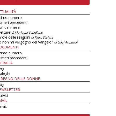
TTUALITÀ
ltimo numero
umeri precedenti
bri del mese
letture
di Mariapia Veladiano
role delle religioni
di Piero Stefani
o non mi vergogno del Vangelo"
di Luigi Accattoli
OCUMENTI
ltimo numero
umeri precedenti
ORALIA
log
aloghi
L REGNO DELLE DONNE
log
EWSLETTER
criviti
MAIL
rivici