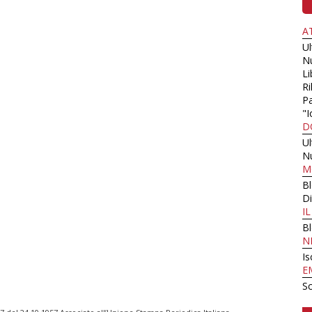
A
U
N
Li
Ri
Pa
"I
D
U
N
M
B
Di
I
B
N
Is
E
Sc