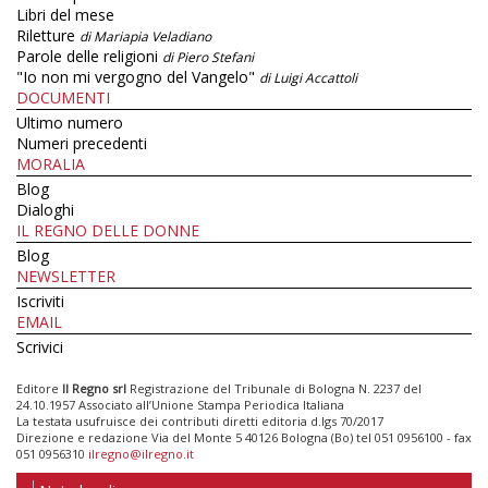
Libri del mese
Riletture
di Mariapia Veladiano
Parole delle religioni
di Piero Stefani
"Io non mi vergogno del Vangelo"
di Luigi Accattoli
DOCUMENTI
Ultimo numero
Numeri precedenti
MORALIA
Blog
Dialoghi
IL REGNO DELLE DONNE
Blog
NEWSLETTER
Iscriviti
EMAIL
Scrivici
Editore
Il Regno srl
Registrazione del Tribunale di Bologna N. 2237 del
24.10.1957 Associato all’Unione Stampa Periodica Italiana
La testata usufruisce dei contributi diretti editoria d.lgs 70/2017
Direzione e redazione Via del Monte 5 40126 Bologna (Bo) tel 051 0956100 - fax
051 0956310
ilregno@ilregno.it