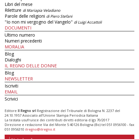
Libri del mese
Riletture
di Mariapia Veladiano
Parole delle religioni
di Piero Stefani
"Io non mi vergogno del Vangelo"
di Luigi Accattoli
DOCUMENTI
Ultimo numero
Numeri precedenti
MORALIA
Blog
Dialoghi
IL REGNO DELLE DONNE
Blog
NEWSLETTER
Iscriviti
EMAIL
Scrivici
Editore
Il Regno srl
Registrazione del Tribunale di Bologna N. 2237 del
24.10.1957 Associato all’Unione Stampa Periodica Italiana
La testata usufruisce dei contributi diretti editoria d.lgs 70/2017
Direzione e redazione Via del Monte 5 40126 Bologna (Bo) tel 051 0956100 - fax
051 0956310
ilregno@ilregno.it