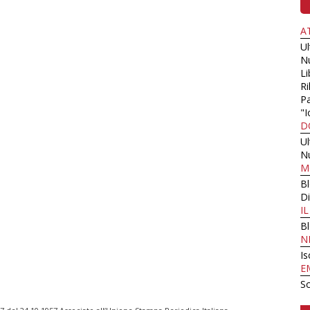
A
U
N
Li
Ri
Pa
"I
D
U
N
M
B
Di
I
B
N
Is
E
Sc