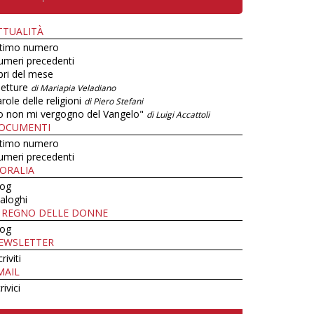
TTUALITÀ
ltimo numero
umeri precedenti
bri del mese
letture
di Mariapia Veladiano
role delle religioni
di Piero Stefani
o non mi vergogno del Vangelo"
di Luigi Accattoli
OCUMENTI
ltimo numero
umeri precedenti
ORALIA
log
aloghi
L REGNO DELLE DONNE
log
EWSLETTER
criviti
MAIL
rivici