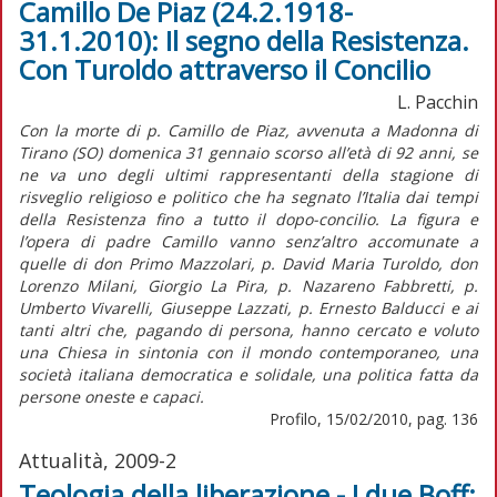
Camillo De Piaz (24.2.1918-
31.1.2010): Il segno della Resistenza.
Con Turoldo attraverso il Concilio
L. Pacchin
Con la morte di p. Camillo de Piaz, avvenuta a Madonna di
Tirano (SO) domenica 31 gennaio scorso all’età di 92 anni, se
ne va uno degli ultimi rappresentanti della stagione di
risveglio religioso e politico che ha segnato l’Italia dai tempi
della Resistenza fino a tutto il dopo-concilio. La figura e
l’opera di padre Camillo vanno senz’altro accomunate a
quelle di don Primo Mazzolari, p. David Maria Turoldo, don
Lorenzo Milani, Giorgio La Pira, p. Nazareno Fabbretti, p.
Umberto Vivarelli, Giuseppe Lazzati, p. Ernesto Balducci e ai
tanti altri che, pagando di persona, hanno cercato e voluto
una Chiesa in sintonia con il mondo contemporaneo, una
società italiana democratica e solidale, una politica fatta da
persone oneste e capaci.
Profilo, 15/02/2010, pag. 136
Attualità, 2009-2
Teologia della liberazione - I due Boff: