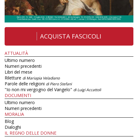
ACQUISTA FASCICOLI
ATTUALITÀ
Ultimo numero
Numeri precedenti
Libri del mese
Riletture
di Mariapia Veladiano
Parole delle religioni
di Piero Stefani
"Io non mi vergogno del Vangelo"
di Luigi Accattoli
DOCUMENTI
Ultimo numero
Numeri precedenti
MORALIA
Blog
Dialoghi
IL REGNO DELLE DONNE