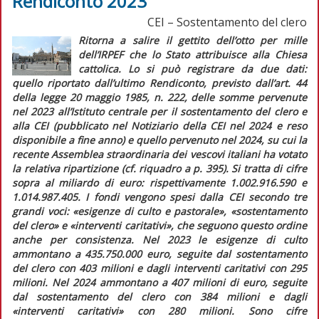
Rendiconto 2023
CEI – Sostentamento del clero
Ritorna a salire il gettito dell’otto per mille
dell’IRPEF che lo Stato attribuisce alla Chiesa
cattolica. Lo si può registrare da due dati:
quello riportato dall’ultimo
Rendiconto, previsto dall’art. 44
della legge 20 maggio 1985, n. 222, delle somme pervenute
nel 2023 all’Istituto centrale per il sostentamento del clero e
alla CEI
(pubblicato nel
Notiziario
della CEI nel 2024 e reso
disponibile a fine anno) e quello pervenuto nel 2024, su cui la
recente Assemblea straordinaria dei vescovi italiani ha votato
la relativa ripartizione (cf.
riquadro
a p. 395). Si tratta di cifre
sopra al miliardo di euro: rispettivamente 1.002.916.590 e
1.014.987.405. I fondi vengono spesi dalla CEI secondo tre
grandi voci: «esigenze di culto e pastorale», «sostentamento
del clero» e «interventi caritativi», che seguono questo ordine
anche per consistenza. Nel 2023 le esigenze di culto
ammontano a 435.750.000 euro, seguite dal sostentamento
del clero con 403 milioni e dagli interventi caritativi con 295
milioni. Nel 2024 ammontano a 407 milioni di euro, seguite
dal sostentamento del clero con 384 milioni e dagli
«interventi caritativi» con 280 milioni. Sono cifre