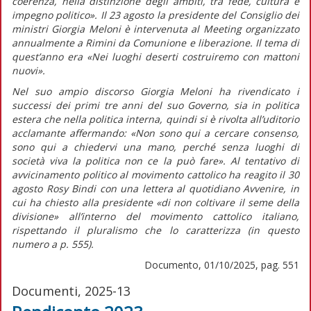
coerenza, nella distinzione degli ambiti, tra fede, cultura e
impegno politico».
Il 23 agosto la presidente del Consiglio dei
ministri Giorgia Meloni è intervenuta al Meeting organizzato
annualmente a Rimini da Comunione e liberazione. Il tema di
quest’anno era «Nei luoghi deserti costruiremo con mattoni
nuovi».
Nel suo ampio discorso Giorgia Meloni ha rivendicato i
successi dei primi tre anni del suo Governo, sia in politica
estera che nella politica interna, quindi si è rivolta all’uditorio
acclamante affermando:
«Non sono qui a cercare consenso,
sono qui a chiedervi una mano, perché senza luoghi di
società viva la politica non ce la può fare».
Al tentativo di
avvicinamento politico al movimento cattolico ha reagito il 30
agosto Rosy Bindi con una lettera al quotidiano
Avvenire,
in
cui ha chiesto alla presidente
«di non coltivare il seme della
divisione»
all’interno del movimento cattolico italiano,
rispettando il pluralismo che lo caratterizza (in
questo
numero
a p. 555).
Documento, 01/10/2025, pag. 551
Documenti, 2025-13