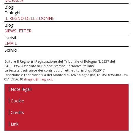
MORALIA
Blog
Dialoghi
IL REGNO DELLE DONNE
Blog
NEWSLETTER
Iscriviti
EMAIL
Scrivici
Editore
Il Regno srl
Registrazione del Tribunale di Bologna N. 2237 del
24.10.1957 Associato all’Unione Stampa Periodica Italiana
La testata usufruisce dei contributi diretti editoria d.lgs 70/2017
Direzione e redazione Via del Monte 5 40126 Bologna (Bo) tel 051 0956100 - fax
051 0956310
ilregno@ilregno.it
Note legali
Cookie
Credits
Link