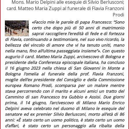
Mons. Mario Delpini alle esequie di Silvio Berlusconi;
card. Matteo Maria Zuppi al funerale di Flavia Franzoni
Prodi
«Faccio mie le parole di papa Francesco: “Sono
certo che dopo più di 50 anni di matrimonio
saprai raccogliere l’eredità di fede e di fortezza
di Flavia, continuando a testimoniare, nel suo vivo ricordo, la
bellezza del vincolo di amore che vi ha tenuto uniti, mano
nella mano, fino all’ultima passeggiata insieme”»
. Con questo
augurio il card. Matteo Maria Zuppi, arcivescovo di Bologna e
presidente della Conferenza episcopale italiana, ha concluso
il 16 giugno 2023 nella chiesa di San Giovanni in Monte a
Bologna l’omelia al funerale della prof. Flavia Franzoni,
moglie dell’ex presidente del Consiglio e della Commissione
europea Romano Prodi, scomparsa per un malore mentre
stava percorrendo con il marito e alcuni amici un tratto del
Cammino di san Francesco tra Gubbio e Assisi. Due giorni
prima, il 14 giugno, l’arcivescovo di Milano Mario Enrico
Delpini aveva celebrato nel duomo di Milano le esequie del
senatore ed ex
premier
Silvio Berlusconi, morto all’età di 86
anni:
«È stato certo un uomo politico, è stato certo un uomo
d’affari, è stato certo un personaggio alla ribalta della