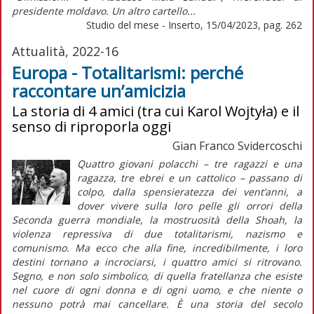
presidente moldavo. Un altro cartello...
Studio del mese - Inserto, 15/04/2023, pag. 262
Attualità, 2022-16
Europa - Totalitarismi: perché
raccontare un’amicizia
La storia di 4 amici (tra cui Karol Wojtyła) e il
senso di riproporla oggi
Gian Franco Svidercoschi
Quattro giovani polacchi – tre ragazzi e una
ragazza, tre ebrei e un cattolico – passano di
colpo, dalla spensieratezza dei vent’anni, a
dover vivere sulla loro pelle gli orrori della
Seconda guerra mondiale, la mostruosità della
Shoah
, la
violenza repressiva di due totalitarismi, nazismo e
comunismo. Ma ecco che alla fine, incredibilmente, i loro
destini tornano a incrociarsi, i quattro amici si ritrovano.
Segno, e non solo simbolico, di quella fratellanza che esiste
nel cuore di ogni donna e di ogni uomo, e che niente o
nessuno potrà mai cancellare. È una storia del secolo