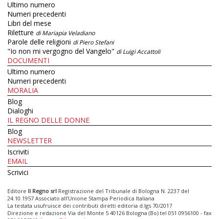
Ultimo numero
Numeri precedenti
Libri del mese
Riletture
di Mariapia Veladiano
Parole delle religioni
di Piero Stefani
"Io non mi vergogno del Vangelo"
di Luigi Accattoli
DOCUMENTI
Ultimo numero
Numeri precedenti
MORALIA
Blog
Dialoghi
IL REGNO DELLE DONNE
Blog
NEWSLETTER
Iscriviti
EMAIL
Scrivici
Editore
Il Regno srl
Registrazione del Tribunale di Bologna N. 2237 del
24.10.1957 Associato all’Unione Stampa Periodica Italiana
La testata usufruisce dei contributi diretti editoria d.lgs 70/2017
Direzione e redazione Via del Monte 5 40126 Bologna (Bo) tel 051 0956100 - fax