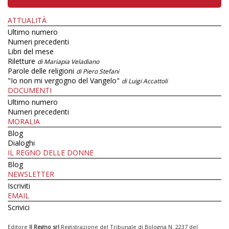
ATTUALITÀ
Ultimo numero
Numeri precedenti
Libri del mese
Riletture
di Mariapia Veladiano
Parole delle religioni
di Piero Stefani
"Io non mi vergogno del Vangelo"
di Luigi Accattoli
DOCUMENTI
Ultimo numero
Numeri precedenti
MORALIA
Blog
Dialoghi
IL REGNO DELLE DONNE
Blog
NEWSLETTER
Iscriviti
EMAIL
Scrivici
Editore
Il Regno srl
Registrazione del Tribunale di Bologna N. 2237 del