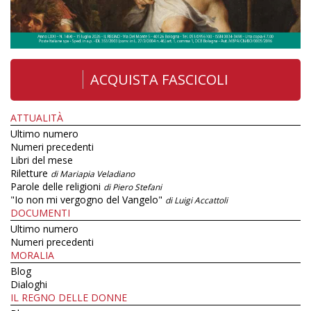
ACQUISTA FASCICOLI
ATTUALITÀ
Ultimo numero
Numeri precedenti
Libri del mese
Riletture
di Mariapia Veladiano
Parole delle religioni
di Piero Stefani
"Io non mi vergogno del Vangelo"
di Luigi Accattoli
DOCUMENTI
Ultimo numero
Numeri precedenti
MORALIA
Blog
Dialoghi
IL REGNO DELLE DONNE