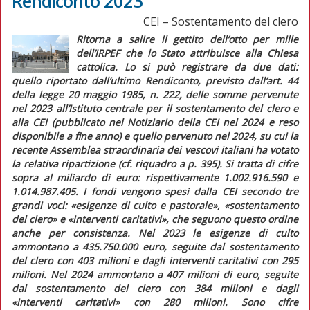
Rendiconto 2023
CEI – Sostentamento del clero
Ritorna a salire il gettito dell’otto per mille
dell’IRPEF che lo Stato attribuisce alla Chiesa
cattolica. Lo si può registrare da due dati:
quello riportato dall’ultimo
Rendiconto, previsto dall’art. 44
della legge 20 maggio 1985, n. 222, delle somme pervenute
nel 2023 all’Istituto centrale per il sostentamento del clero e
alla CEI
(pubblicato nel
Notiziario
della CEI nel 2024 e reso
disponibile a fine anno) e quello pervenuto nel 2024, su cui la
recente Assemblea straordinaria dei vescovi italiani ha votato
la relativa ripartizione (cf.
riquadro
a p. 395). Si tratta di cifre
sopra al miliardo di euro: rispettivamente 1.002.916.590 e
1.014.987.405. I fondi vengono spesi dalla CEI secondo tre
grandi voci: «esigenze di culto e pastorale», «sostentamento
del clero» e «interventi caritativi», che seguono questo ordine
anche per consistenza. Nel 2023 le esigenze di culto
ammontano a 435.750.000 euro, seguite dal sostentamento
del clero con 403 milioni e dagli interventi caritativi con 295
milioni. Nel 2024 ammontano a 407 milioni di euro, seguite
dal sostentamento del clero con 384 milioni e dagli
«interventi caritativi» con 280 milioni. Sono cifre