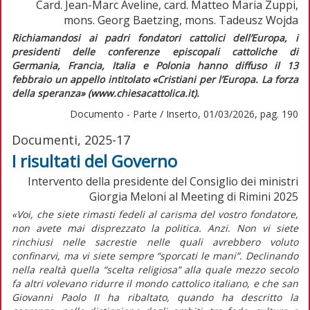
Card. Jean-Marc Aveline, card. Matteo Maria Zuppi,
mons. Georg Baetzing, mons. Tadeusz Wojda
Richiamandosi ai padri fondatori cattolici dell’Europa, i
presidenti delle conferenze episcopali cattoliche di
Germania, Francia, Italia e Polonia hanno diffuso il 13
febbraio un appello intitolato «Cristiani per l’Europa. La forza
della speranza» (www.chiesacattolica.it).
Documento - Parte / Inserto, 01/03/2026, pag. 190
Documenti, 2025-17
I risultati del Governo
Intervento della presidente del Consiglio dei ministri
Giorgia Meloni al Meeting di Rimini 2025
«Voi, che siete rimasti fedeli al carisma del vostro fondatore,
non avete mai disprezzato la politica. Anzi. Non vi siete
rinchiusi nelle sacrestie nelle quali avrebbero voluto
confinarvi, ma vi siete sempre “sporcati le mani”. Declinando
nella realtà quella “scelta religiosa” alla quale mezzo secolo
fa altri volevano ridurre il mondo cattolico italiano, e che san
Giovanni Paolo II ha ribaltato, quando ha descritto la