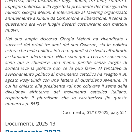
coerenza, nella distinzione degli ambiti, tra fede, cultura e
impegno politico».
Il 23 agosto la presidente del Consiglio dei
ministri Giorgia Meloni è intervenuta al Meeting organizzato
annualmente a Rimini da Comunione e liberazione. Il tema di
quest’anno era «Nei luoghi deserti costruiremo con mattoni
nuovi».
Nel suo ampio discorso Giorgia Meloni ha rivendicato i
successi dei primi tre anni del suo Governo, sia in politica
estera che nella politica interna, quindi si è rivolta all’uditorio
acclamante affermando:
«Non sono qui a cercare consenso,
sono qui a chiedervi una mano, perché senza luoghi di
società viva la politica non ce la può fare».
Al tentativo di
avvicinamento politico al movimento cattolico ha reagito il 30
agosto Rosy Bindi con una lettera al quotidiano
Avvenire,
in
cui ha chiesto alla presidente
«di non coltivare il seme della
divisione»
all’interno del movimento cattolico italiano,
rispettando il pluralismo che lo caratterizza (in
questo
numero
a p. 555).
Documento, 01/10/2025, pag. 551
Documenti, 2025-13