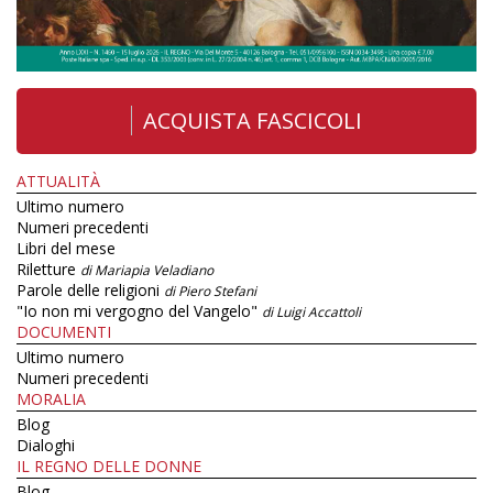
ACQUISTA FASCICOLI
ATTUALITÀ
Ultimo numero
Numeri precedenti
Libri del mese
Riletture
di Mariapia Veladiano
Parole delle religioni
di Piero Stefani
"Io non mi vergogno del Vangelo"
di Luigi Accattoli
DOCUMENTI
Ultimo numero
Numeri precedenti
MORALIA
Blog
Dialoghi
IL REGNO DELLE DONNE
Blog