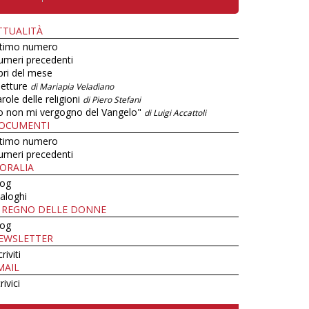
TTUALITÀ
ltimo numero
umeri precedenti
bri del mese
letture
di Mariapia Veladiano
role delle religioni
di Piero Stefani
o non mi vergogno del Vangelo"
di Luigi Accattoli
OCUMENTI
ltimo numero
umeri precedenti
ORALIA
log
aloghi
L REGNO DELLE DONNE
log
EWSLETTER
criviti
MAIL
rivici