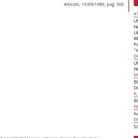
Articolo, 15/09/1989, pag. 506
A
U
N
Li
Ri
Pa
"I
D
U
N
M
B
Di
I
B
N
Is
E
Sc