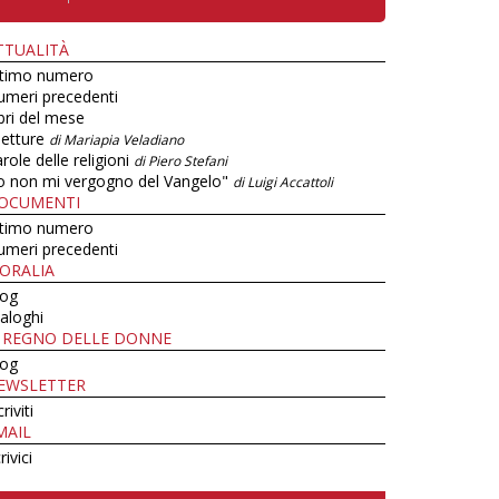
TTUALITÀ
ltimo numero
umeri precedenti
bri del mese
letture
di Mariapia Veladiano
role delle religioni
di Piero Stefani
o non mi vergogno del Vangelo"
di Luigi Accattoli
OCUMENTI
ltimo numero
umeri precedenti
ORALIA
log
aloghi
L REGNO DELLE DONNE
log
EWSLETTER
criviti
MAIL
rivici