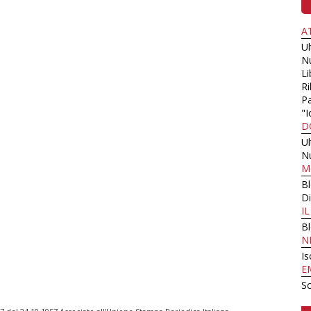
A
U
N
Li
Ri
Pa
"I
D
U
N
M
B
Di
I
B
N
Is
E
Sc