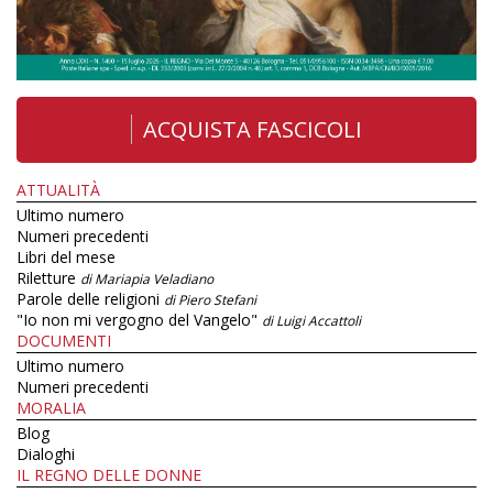
ACQUISTA FASCICOLI
ATTUALITÀ
Ultimo numero
Numeri precedenti
Libri del mese
Riletture
di Mariapia Veladiano
Parole delle religioni
di Piero Stefani
"Io non mi vergogno del Vangelo"
di Luigi Accattoli
DOCUMENTI
Ultimo numero
Numeri precedenti
MORALIA
Blog
Dialoghi
IL REGNO DELLE DONNE