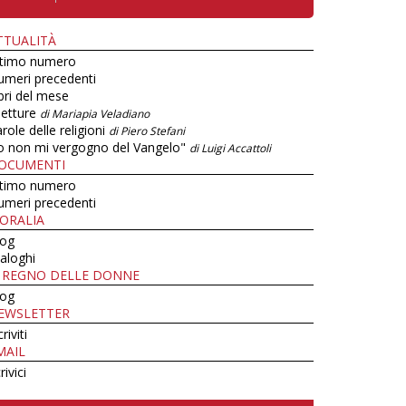
TTUALITÀ
ltimo numero
umeri precedenti
bri del mese
letture
di Mariapia Veladiano
role delle religioni
di Piero Stefani
o non mi vergogno del Vangelo"
di Luigi Accattoli
OCUMENTI
ltimo numero
umeri precedenti
ORALIA
log
aloghi
L REGNO DELLE DONNE
log
EWSLETTER
criviti
MAIL
rivici