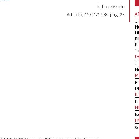
R. Laurentin
A
Articolo, 15/01/1978, pag. 23
U
N
Li
Ri
Pa
"I
D
U
N
M
B
Di
I
B
N
Is
E
Sc