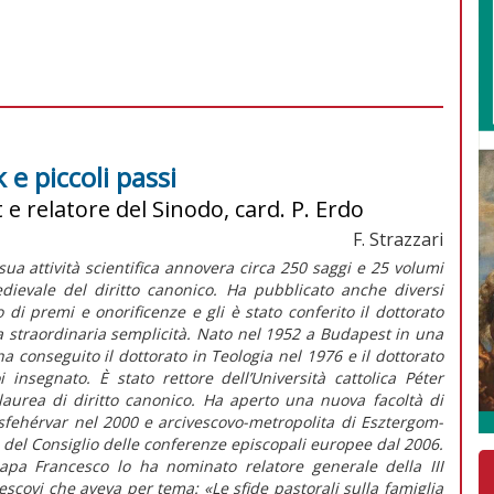
e piccoli passi
 e relatore del Sinodo, card. P. Erdo
F. Strazzari
sua attività scientifica annovera circa 250 saggi e 25 volumi
edievale del diritto canonico. Ha pubblicato anche diversi
o di premi e onorificenze e gli è stato conferito il dottorato
a straordinaria semplicità. Nato nel 1952 a Budapest in una
; ha conseguito il dottorato in Teologia nel 1976 e il dottorato
insegnato. È stato rettore dell’Università cattolica Péter
laurea di diritto canonico. Ha aperto una nuova facoltà di
esfehérvar nel 2000 e arcivescovo-metropolita di Esztergom-
del Consiglio delle conferenze episcopali europee dal 2006.
papa Francesco lo ha nominato relatore generale della III
scovi che aveva per tema: «Le sfide pastorali sulla famiglia