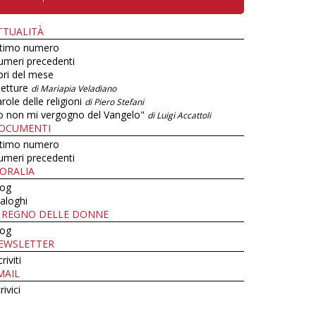
TTUALITÀ
ltimo numero
umeri precedenti
bri del mese
letture
di Mariapia Veladiano
role delle religioni
di Piero Stefani
o non mi vergogno del Vangelo"
di Luigi Accattoli
OCUMENTI
ltimo numero
umeri precedenti
ORALIA
log
aloghi
L REGNO DELLE DONNE
log
EWSLETTER
criviti
MAIL
rivici