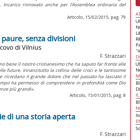
4). Incarico rinnovato anche per l’Assemblea ordinaria del
A
Articolo, 15/02/2015, pag. 79
U
N
Li
a paure, senza divisioni
Ri
Pa
covo di Vilnius
"I
F. Strazzari
D
ono bene il nostro cristianesimo che ha saputo far fronte alle
U
N
le future. Innanzitutto la collina delle croci e le tantissime
M
de ricordano il grande dolore che nel passato ha lasciato il
 tempo ha permesso di comprendere in profondità come Dio
B
nze più grandi».
Di
I
Articolo, 15/01/2015, pag. 8
B
N
ie di una storia aperta
Is
E
Sc
F. Strazzari