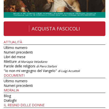
ACQUISTA FASCICOLI
ATTUALITÀ
Ultimo numero
Numeri precedenti
Libri del mese
Riletture
di Mariapia Veladiano
Parole delle religioni
di Piero Stefani
"Io non mi vergogno del Vangelo"
di Luigi Accattoli
DOCUMENTI
Ultimo numero
Numeri precedenti
MORALIA
Blog
Dialoghi
IL REGNO DELLE DONNE