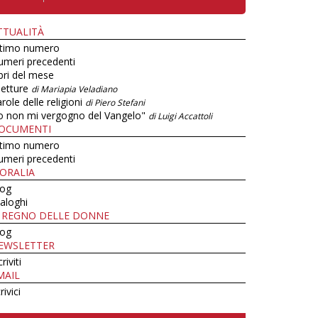
TTUALITÀ
ltimo numero
umeri precedenti
bri del mese
letture
di Mariapia Veladiano
role delle religioni
di Piero Stefani
o non mi vergogno del Vangelo"
di Luigi Accattoli
OCUMENTI
ltimo numero
umeri precedenti
ORALIA
log
aloghi
L REGNO DELLE DONNE
log
EWSLETTER
criviti
MAIL
rivici