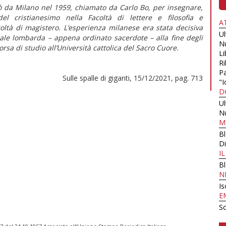
nò da Milano nel 1959, chiamato da Carlo Bo, per insegnare,
del cristianesimo nella Facoltà di lettere e filosofia e
A
coltà di magistero. L’esperienza milanese era stata decisiva
U
itale lombarda – appena ordinato sacerdote – alla fine degli
N
rsa di studio all’Università cattolica del Sacro Cuore.
Li
Ri
Pa
Sulle spalle di giganti, 15/12/2021, pag. 713
"I
D
U
N
M
B
Di
I
B
N
Is
E
Sc