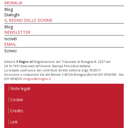
MORALIA
Blog
Dialoghi
IL REGNO DELLE DONNE
Blog
NEWSLETTER
Iscriviti
EMAIL
Scrivici
Editore
Il Regno srl
Registrazione del Tribunale di Bologna N. 2237 del
24.10.1957 Associato all’Unione Stampa Periodica Italiana
La testata usufruisce dei contributi diretti editoria d.lgs 70/2017
Direzione e redazione Via del Monte 5 40126 Bologna (Bo) tel 051 0956100 - fax
051 0956310
ilregno@ilregno.it
Note legali
Cookie
Credits
Link