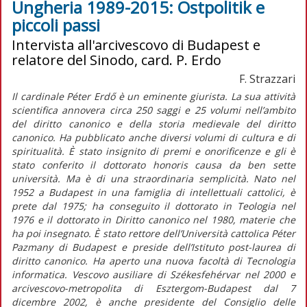
Ungheria 1989-2015: Ostpolitik e
piccoli passi
Intervista all'arcivescovo di Budapest e
relatore del Sinodo, card. P. Erdo
F. Strazzari
Il cardinale Péter Erdő è un eminente giurista. La sua attività
scientifica annovera circa 250 saggi e 25 volumi nell’ambito
del diritto canonico e della storia medievale del diritto
canonico. Ha pubblicato anche diversi volumi di cultura e di
spiritualità. È stato insignito di premi e onorificenze e gli è
stato conferito il dottorato honoris causa da ben sette
università. Ma è di una straordinaria semplicità. Nato nel
1952 a Budapest in una famiglia di intellettuali cattolici, è
prete dal 1975; ha conseguito il dottorato in Teologia nel
1976 e il dottorato in Diritto canonico nel 1980, materie che
ha poi insegnato. È stato rettore dell’Università cattolica Péter
Pazmany di Budapest e preside dell’Istituto post-laurea di
diritto canonico. Ha aperto una nuova facoltà di Tecnologia
informatica. Vescovo ausiliare di Székesfehérvar nel 2000 e
arcivescovo-metropolita di Esztergom-Budapest dal 7
dicembre 2002, è anche presidente del Consiglio delle