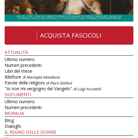
ACQUISTA FASCICOLI
ATTUALITÀ
Ultimo numero
Numeri precedenti
Libri del mese
Riletture
di Mariapia Veladiano
Parole delle religioni
di Piero Stefani
"Io non mi vergogno del Vangelo"
di Luigi Accattoli
DOCUMENTI
Ultimo numero
Numeri precedenti
MORALIA
Blog
Dialoghi
IL REGNO DELLE DONNE