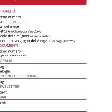
TTUALITÀ
ltimo numero
umeri precedenti
bri del mese
letture
di Mariapia Veladiano
role delle religioni
di Piero Stefani
o non mi vergogno del Vangelo"
di Luigi Accattoli
OCUMENTI
ltimo numero
umeri precedenti
ORALIA
log
aloghi
L REGNO DELLE DONNE
log
EWSLETTER
criviti
MAIL
rivici