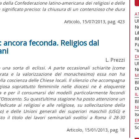
 della Confederazione latino-americana dei religiosi e delle
n significato preciso: la chiusura di un contenzioso che dura
A
U
Articolo, 15/07/2013, pag. 423
N
Li
Ri
: ancora feconda. Religios dal
Pa
ani
"I
D
L. Prezzi
U
una sorta di eclissi. A parte occasionali schiarite (come
N
ecrata e la valorizzazione del monachesimo) essa non ha
M
ella coscienza delle Chiese locali. Il silenzio che accompagna
B
ligiosa soprattutto femminile nelle diocesi ne è eloquente
Di
a e per il consumarsi dei modelli particolarmente fecondi
I
 l’Ottocento. Su quest’ultima stagione ha posto attenzione un
B
icate ai religiosi e alle religiose, su sollecitazione della
N
no) e delle Unioni generali dei superiori maschili (USG) e
Is
o il titolo dei lavori seminariali svoltisi a Roma il 28-30
E
Sc
Articolo, 15/01/2013, pag. 18