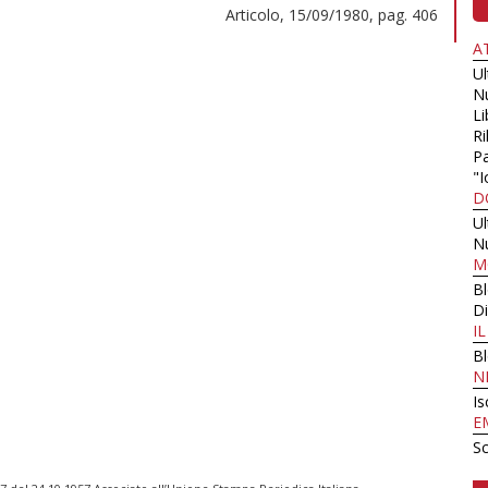
Articolo, 15/09/1980, pag. 406
A
U
N
Li
Ri
Pa
"I
D
U
N
M
B
Di
I
B
N
Is
E
Sc