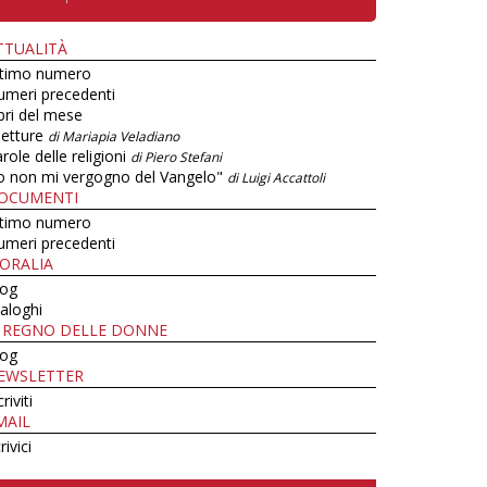
TTUALITÀ
ltimo numero
umeri precedenti
bri del mese
letture
di Mariapia Veladiano
role delle religioni
di Piero Stefani
o non mi vergogno del Vangelo"
di Luigi Accattoli
OCUMENTI
ltimo numero
umeri precedenti
ORALIA
log
aloghi
L REGNO DELLE DONNE
log
EWSLETTER
criviti
MAIL
rivici