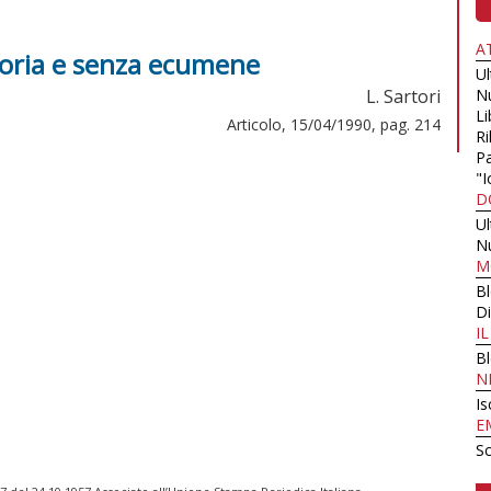
A
oria e senza ecumene
U
L. Sartori
N
Li
Articolo, 15/04/1990, pag. 214
Ri
Pa
"I
D
U
N
M
B
Di
I
B
N
Is
E
Sc