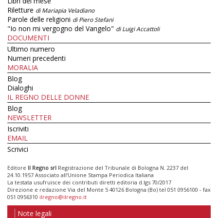
Libri del mese
Riletture
di Mariapia Veladiano
Parole delle religioni
di Piero Stefani
"Io non mi vergogno del Vangelo"
di Luigi Accattoli
DOCUMENTI
Ultimo numero
Numeri precedenti
MORALIA
Blog
Dialoghi
IL REGNO DELLE DONNE
Blog
NEWSLETTER
Iscriviti
EMAIL
Scrivici
Editore
Il Regno srl
Registrazione del Tribunale di Bologna N. 2237 del
24.10.1957 Associato all’Unione Stampa Periodica Italiana
La testata usufruisce dei contributi diretti editoria d.lgs 70/2017
Direzione e redazione Via del Monte 5 40126 Bologna (Bo) tel 051 0956100 - fax
051 0956310
ilregno@ilregno.it
Note legali