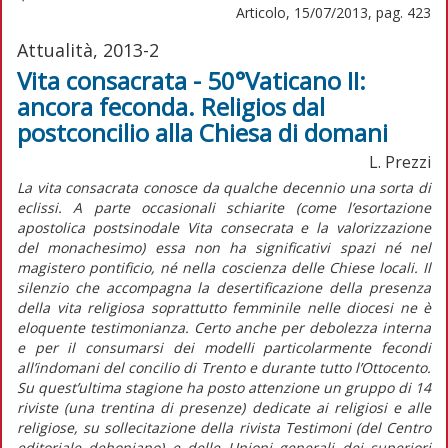
Articolo, 15/07/2013, pag. 423
Attualità, 2013-2
Vita consacrata - 50°Vaticano II:
ancora feconda. Religios dal
postconcilio alla Chiesa di domani
L. Prezzi
La vita consacrata conosce da qualche decennio una sorta di
eclissi. A parte occasionali schiarite (come l’esortazione
apostolica postsinodale Vita consecrata e la valorizzazione
del monachesimo) essa non ha significativi spazi né nel
magistero pontificio, né nella coscienza delle Chiese locali. Il
silenzio che accompagna la desertificazione della presenza
della vita religiosa soprattutto femminile nelle diocesi ne è
eloquente testimonianza. Certo anche per debolezza interna
e per il consumarsi dei modelli particolarmente fecondi
all’indomani del concilio di Trento e durante tutto l’Ottocento.
Su quest’ultima stagione ha posto attenzione un gruppo di 14
riviste (una trentina di presenze) dedicate ai religiosi e alle
religiose, su sollecitazione della rivista Testimoni (del Centro
editoriale dehoniano) e delle Unioni generali dei superiori