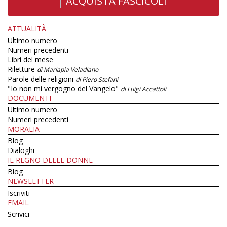
ACQUISTA FASCICOLI
ATTUALITÀ
Ultimo numero
Numeri precedenti
Libri del mese
Riletture
di Mariapia Veladiano
Parole delle religioni
di Piero Stefani
"Io non mi vergogno del Vangelo"
di Luigi Accattoli
DOCUMENTI
Ultimo numero
Numeri precedenti
MORALIA
Blog
Dialoghi
IL REGNO DELLE DONNE
Blog
NEWSLETTER
Iscriviti
EMAIL
Scrivici