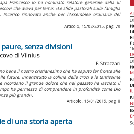
papa Francesco lo ha nominato relatore generale della III
scovi che aveva per tema: «Le sfide pastorali sulla famiglia
A
4). Incarico rinnovato anche per l’Assemblea ordinaria del
U
N
Articolo, 15/02/2015, pag. 79
Li
Ri
Pa
a paure, senza divisioni
"I
covo di Vilnius
D
U
F. Strazzari
N
ono bene il nostro cristianesimo che ha saputo far fronte alle
M
le future. Innanzitutto la collina delle croci e le tantissime
B
de ricordano il grande dolore che nel passato ha lasciato il
Di
 tempo ha permesso di comprendere in profondità come Dio
I
nze più grandi».
B
Articolo, 15/01/2015, pag. 8
N
Is
E
ie di una storia aperta
Sc