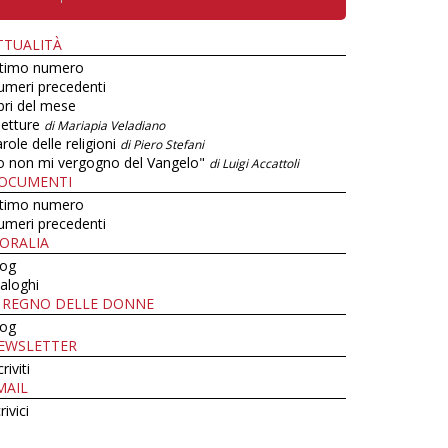
TTUALITÀ
ltimo numero
umeri precedenti
bri del mese
letture
di Mariapia Veladiano
role delle religioni
di Piero Stefani
o non mi vergogno del Vangelo"
di Luigi Accattoli
OCUMENTI
ltimo numero
umeri precedenti
ORALIA
log
aloghi
L REGNO DELLE DONNE
log
EWSLETTER
criviti
MAIL
rivici