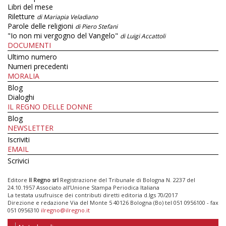
Libri del mese
Riletture
di Mariapia Veladiano
Parole delle religioni
di Piero Stefani
"Io non mi vergogno del Vangelo"
di Luigi Accattoli
DOCUMENTI
Ultimo numero
Numeri precedenti
MORALIA
Blog
Dialoghi
IL REGNO DELLE DONNE
Blog
NEWSLETTER
Iscriviti
EMAIL
Scrivici
Editore
Il Regno srl
Registrazione del Tribunale di Bologna N. 2237 del
24.10.1957 Associato all’Unione Stampa Periodica Italiana
La testata usufruisce dei contributi diretti editoria d.lgs 70/2017
Direzione e redazione Via del Monte 5 40126 Bologna (Bo) tel 051 0956100 - fax
051 0956310
ilregno@ilregno.it