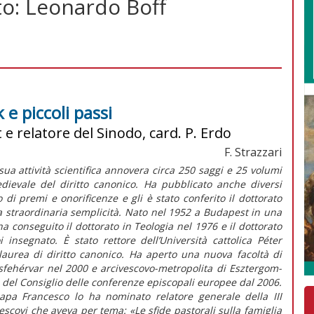
to: Leonardo Boff
e piccoli passi
 e relatore del Sinodo, card. P. Erdo
F. Strazzari
sua attività scientifica annovera circa 250 saggi e 25 volumi
edievale del diritto canonico. Ha pubblicato anche diversi
o di premi e onorificenze e gli è stato conferito il dottorato
a straordinaria semplicità. Nato nel 1952 a Budapest in una
; ha conseguito il dottorato in Teologia nel 1976 e il dottorato
insegnato. È stato rettore dell’Università cattolica Péter
laurea di diritto canonico. Ha aperto una nuova facoltà di
esfehérvar nel 2000 e arcivescovo-metropolita di Esztergom-
del Consiglio delle conferenze episcopali europee dal 2006.
papa Francesco lo ha nominato relatore generale della III
scovi che aveva per tema: «Le sfide pastorali sulla famiglia