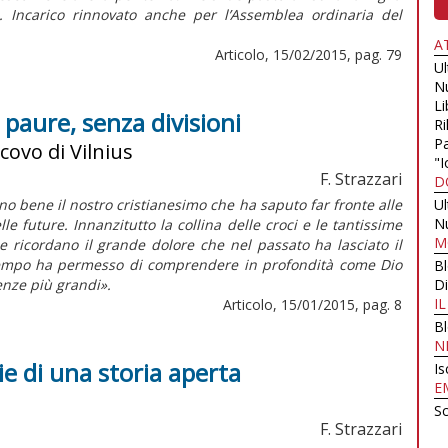
4). Incarico rinnovato anche per l’Assemblea ordinaria del
A
Articolo, 15/02/2015, pag. 79
U
N
Li
a paure, senza divisioni
Ri
Pa
covo di Vilnius
"I
F. Strazzari
D
ono bene il nostro cristianesimo che ha saputo far fronte alle
U
N
le future. Innanzitutto la collina delle croci e le tantissime
M
de ricordano il grande dolore che nel passato ha lasciato il
 tempo ha permesso di comprendere in profondità come Dio
B
nze più grandi».
Di
I
Articolo, 15/01/2015, pag. 8
B
N
ie di una storia aperta
Is
E
Sc
F. Strazzari