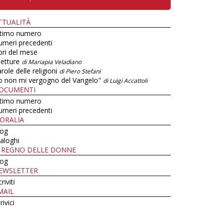
TTUALITÀ
ltimo numero
umeri precedenti
bri del mese
letture
di Mariapia Veladiano
role delle religioni
di Piero Stefani
o non mi vergogno del Vangelo"
di Luigi Accattoli
OCUMENTI
ltimo numero
umeri precedenti
ORALIA
log
aloghi
L REGNO DELLE DONNE
log
EWSLETTER
criviti
MAIL
rivici