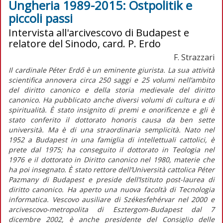
Ungheria 1989-2015: Ostpolitik e
piccoli passi
Intervista all'arcivescovo di Budapest e
relatore del Sinodo, card. P. Erdo
F. Strazzari
Il cardinale Péter Erdő è un eminente giurista. La sua attività
scientifica annovera circa 250 saggi e 25 volumi nell’ambito
del diritto canonico e della storia medievale del diritto
canonico. Ha pubblicato anche diversi volumi di cultura e di
spiritualità. È stato insignito di premi e onorificenze e gli è
stato conferito il dottorato honoris causa da ben sette
università. Ma è di una straordinaria semplicità. Nato nel
1952 a Budapest in una famiglia di intellettuali cattolici, è
prete dal 1975; ha conseguito il dottorato in Teologia nel
1976 e il dottorato in Diritto canonico nel 1980, materie che
ha poi insegnato. È stato rettore dell’Università cattolica Péter
Pazmany di Budapest e preside dell’Istituto post-laurea di
diritto canonico. Ha aperto una nuova facoltà di Tecnologia
informatica. Vescovo ausiliare di Székesfehérvar nel 2000 e
arcivescovo-metropolita di Esztergom-Budapest dal 7
dicembre 2002, è anche presidente del Consiglio delle