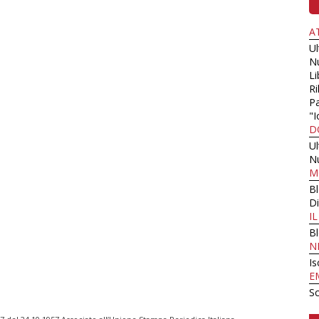
A
U
N
Li
Ri
Pa
"I
D
U
N
M
B
Di
I
B
N
Is
E
Sc