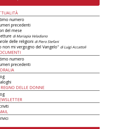
TTUALITÀ
ltimo numero
umeri precedenti
bri del mese
letture
di Mariapia Veladiano
role delle religioni
di Piero Stefani
o non mi vergogno del Vangelo"
di Luigi Accattoli
OCUMENTI
ltimo numero
umeri precedenti
ORALIA
log
aloghi
L REGNO DELLE DONNE
log
EWSLETTER
criviti
MAIL
rivici